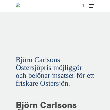
Menu
Skip
to
search
main
content
Björn Carlsons
Östersjöpris möjliggör
och belönar insatser för ett
friskare Östersjön.
Björn Carlsons